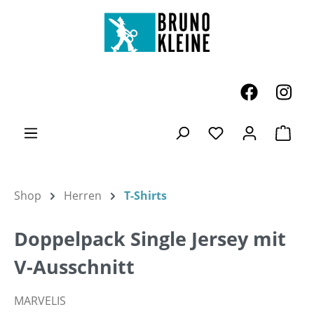
Zum Hauptinhalt springen
Ware
Du hast 0 Produk
Shop
Herren
T-Shirts
Doppelpack Single Jersey mit
V-Ausschnitt
MARVELIS