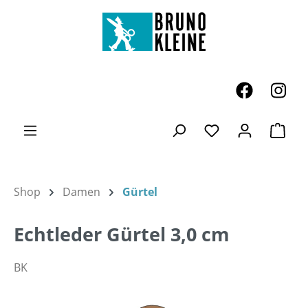
Zum Hauptinhalt springen
Ware
Du hast 0 Produk
Shop
Damen
Gürtel
Echtleder Gürtel 3,0 cm
BK