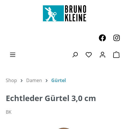
Zum Hauptinhalt springen
Ware
Du hast 0 Produk
Shop
Damen
Gürtel
Echtleder Gürtel 3,0 cm
BK