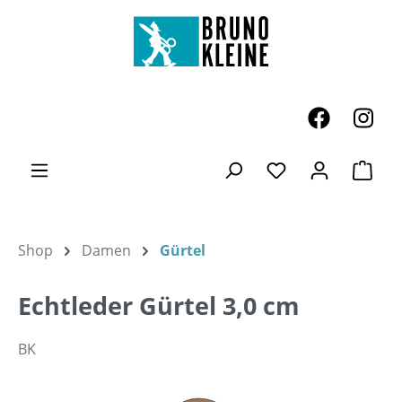
Zum Hauptinhalt springen
Ware
Du hast 0 Produk
Shop
Damen
Gürtel
Echtleder Gürtel 3,0 cm
BK