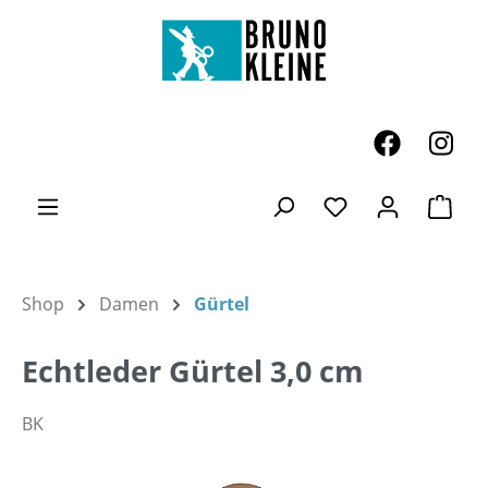
Zum Hauptinhalt springen
Ware
Du hast 0 Produk
Shop
Damen
Gürtel
Echtleder Gürtel 3,0 cm
BK