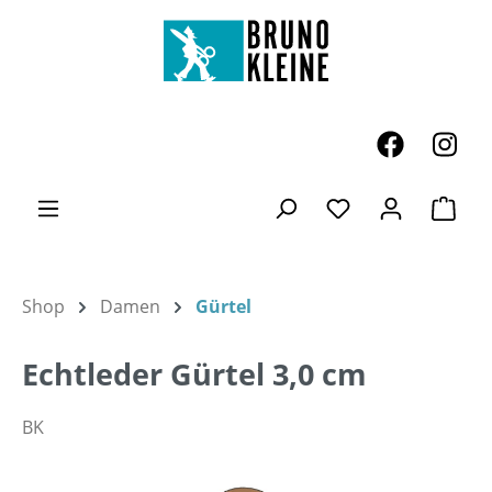
Zum Hauptinhalt springen
Ware
Du hast 0 Produk
Shop
Damen
Gürtel
Echtleder Gürtel 3,0 cm
BK