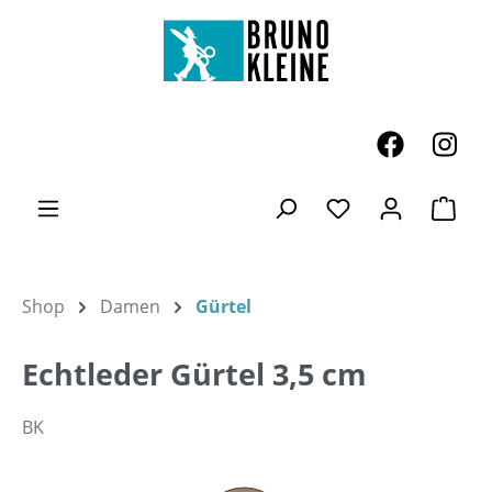
Zum Hauptinhalt springen
Ware
Du hast 0 Produk
Shop
Damen
Gürtel
Echtleder Gürtel 3,5 cm
BK