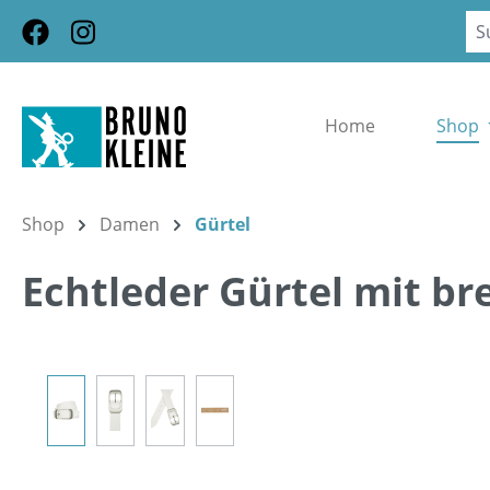
m Hauptinhalt springen
Zur Suche springen
Zur Hauptnavigation springen
Home
Shop
Shop
Damen
Gürtel
Echtleder Gürtel mit bre
Bildergalerie überspringen