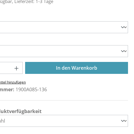
ügbar, Lieferzeit: 1-3 Tage
ählen
ählen
Anzahl: Gib den gewünschten Wert ein o
In den Warenkorb
ttel hinzufügen
ummer:
1900A085-136
duktverfügbarkeit