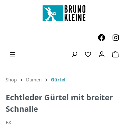
Zum Hauptinhalt springen
Ware
Du hast 0 Produk
Shop
Damen
Gürtel
Echtleder Gürtel mit breiter
Schnalle
BK