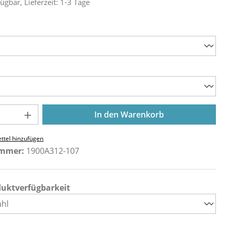
ügbar, Lieferzeit: 1-3 Tage
ählen
ählen
Anzahl: Gib den gewünschten Wert ein o
In den Warenkorb
ttel hinzufügen
ummer:
1900A312-107
duktverfügbarkeit