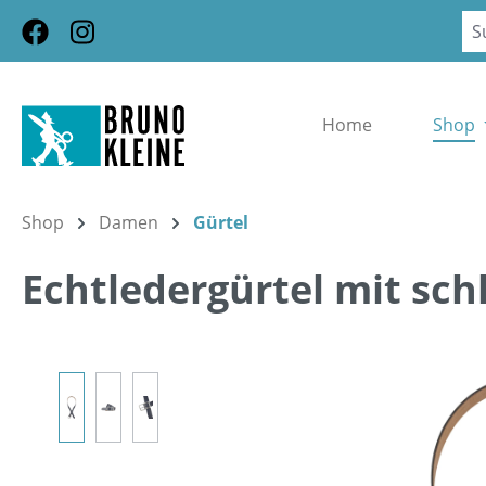
m Hauptinhalt springen
Zur Suche springen
Zur Hauptnavigation springen
Home
Shop
Shop
Damen
Gürtel
Echtledergürtel mit sch
Bildergalerie überspringen