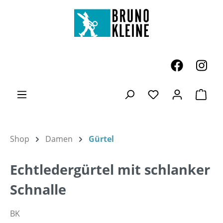
Zum Hauptinhalt springen
Ware
Du hast 0 Produk
Shop
Damen
Gürtel
Echtledergürtel mit schlanker
Schnalle
BK