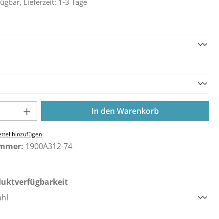
ügbar, Lieferzeit: 1-3 Tage
ählen
ählen
Anzahl: Gib den gewünschten Wert ein o
In den Warenkorb
ttel hinzufügen
ummer:
1900A312-74
duktverfügbarkeit