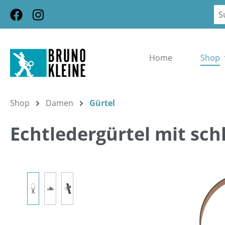
m Hauptinhalt springen
Zur Suche springen
Zur Hauptnavigation springen
Home
Shop
Shop
Damen
Gürtel
Echtledergürtel mit sch
Bildergalerie überspringen