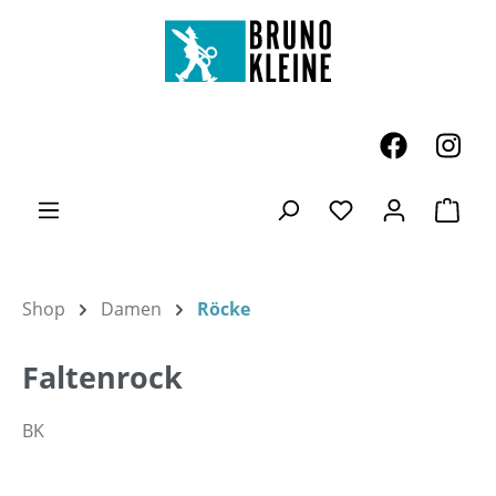
Zum Hauptinhalt springen
Ware
Du hast 0 Produk
Shop
Damen
Röcke
Faltenrock
BK