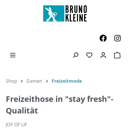
Zum Hauptinhalt springen
Ware
Du hast 0 Produk
Shop
Damen
Freizeitmode
Freizeithose in "stay fresh"-
Qualität
JOY OF LIF