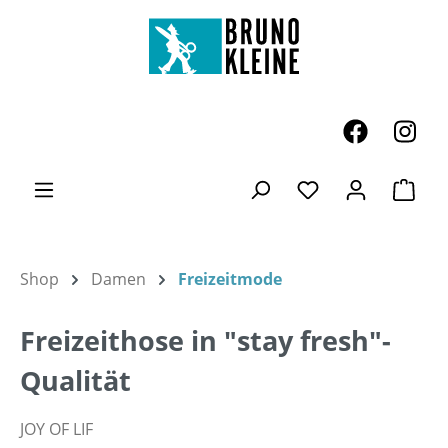
Zum Hauptinhalt springen
Ware
Du hast 0 Produk
Shop
Damen
Freizeitmode
Freizeithose in "stay fresh"-
Qualität
JOY OF LIF