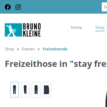
m Hauptinhalt springen
Zur Suche springen
Zur Hauptnavigation springen
Home
Shop
Shop
Damen
Freizeitmode
Freizeithose in "stay fr
Bildergalerie überspringen