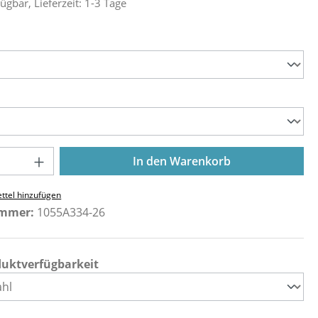
ügbar, Lieferzeit: 1-3 Tage
ählen
ählen
Anzahl: Gib den gewünschten Wert ein o
In den Warenkorb
ttel hinzufügen
ummer:
1055A334-26
duktverfügbarkeit