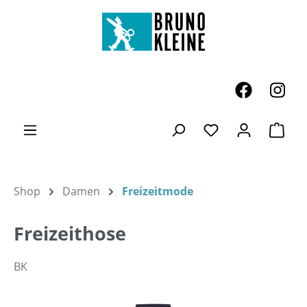
Zum Hauptinhalt springen
Ware
Du hast 0 Produk
Shop
Damen
Freizeitmode
Freizeithose
BK