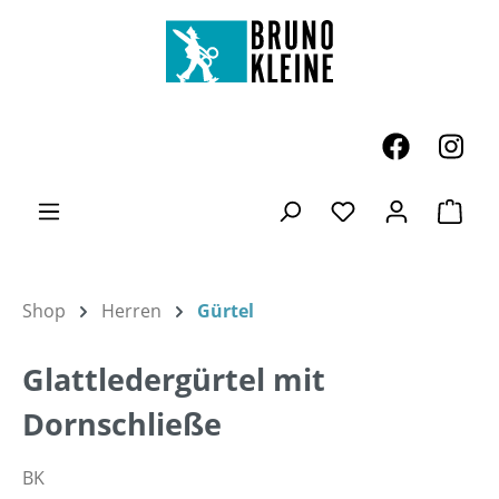
Zum Hauptinhalt springen
Ware
Du hast 0 Produk
Shop
Herren
Gürtel
Glattledergürtel mit
Dornschließe
BK