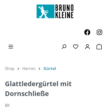
Zum Hauptinhalt springen
Ware
Du hast 0 Produk
Shop
Herren
Gürtel
Glattledergürtel mit
Dornschließe
BK