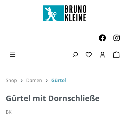
Zum Hauptinhalt springen
Ware
Du hast 0 Produk
Shop
Damen
Gürtel
Gürtel mit Dornschließe
BK