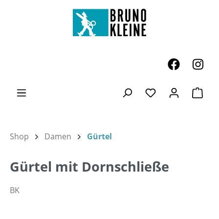
Zum Hauptinhalt springen
Ware
Du hast 0 Produk
Shop
Damen
Gürtel
Gürtel mit Dornschließe
BK