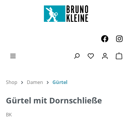
Zum Hauptinhalt springen
Ware
Du hast 0 Produk
Shop
Damen
Gürtel
Gürtel mit Dornschließe
BK