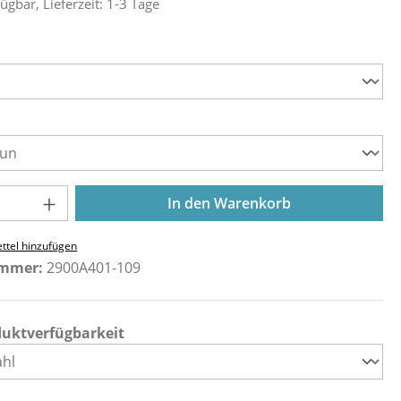
ügbar, Lieferzeit: 1-3 Tage
ählen
ählen
Anzahl: Gib den gewünschten Wert ein o
In den Warenkorb
ttel hinzufügen
ummer:
2900A401-109
duktverfügbarkeit