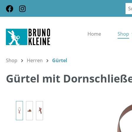
m Hauptinhalt springen
Zur Suche springen
Zur Hauptnavigation springen
Home
Shop
Shop
Herren
Gürtel
Gürtel mit Dornschließ
Bildergalerie überspringen