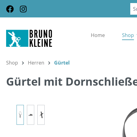
m Hauptinhalt springen
Zur Suche springen
Zur Hauptnavigation springen
Home
Shop
Shop
Herren
Gürtel
Gürtel mit Dornschließ
Bildergalerie überspringen