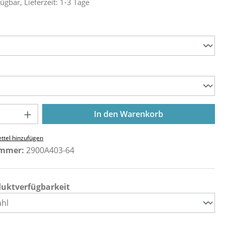
ügbar, Lieferzeit: 1-3 Tage
ählen
ählen
Anzahl: Gib den gewünschten Wert ein o
In den Warenkorb
ttel hinzufügen
ummer:
2900A403-64
duktverfügbarkeit