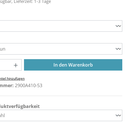
ügbar, Lieferzeit: 1-3 Tage
ählen
ählen
Anzahl: Gib den gewünschten Wert ein o
In den Warenkorb
ttel hinzufügen
ummer:
2900A410-53
duktverfügbarkeit