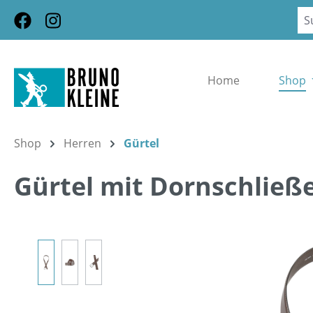
m Hauptinhalt springen
Zur Suche springen
Zur Hauptnavigation springen
Home
Shop
Shop
Herren
Gürtel
Gürtel mit Dornschließ
Bildergalerie überspringen