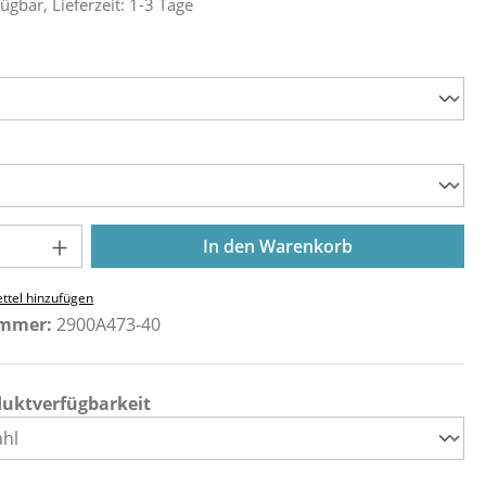
ügbar, Lieferzeit: 1-3 Tage
ählen
ählen
Anzahl: Gib den gewünschten Wert ein o
In den Warenkorb
ttel hinzufügen
ummer:
2900A473-40
duktverfügbarkeit