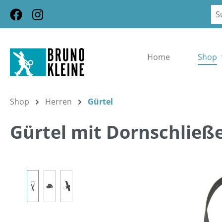
m Hauptinhalt springen
Zur Suche springen
Zur Hauptnavigation springen
Home
Shop
Shop
Herren
Gürtel
Gürtel mit Dornschließ
Bildergalerie überspringen