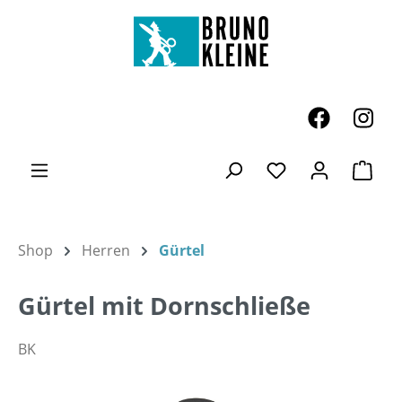
Zum Hauptinhalt springen
Ware
Du hast 0 Produk
Shop
Herren
Gürtel
Gürtel mit Dornschließe
BK