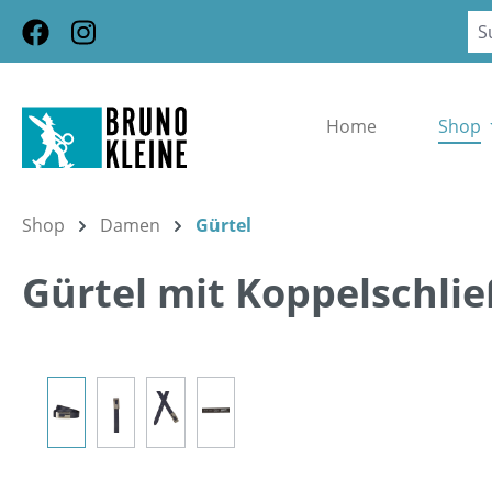
m Hauptinhalt springen
Zur Suche springen
Zur Hauptnavigation springen
Home
Shop
Shop
Damen
Gürtel
Gürtel mit Koppelschli
Bildergalerie überspringen