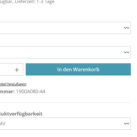
ügbar, Lieferzeit: 1-3 Tage
ählen
ählen
Anzahl: Gib den gewünschten Wert ein o
In den Warenkorb
ttel hinzufügen
ummer:
1900A080-44
duktverfügbarkeit