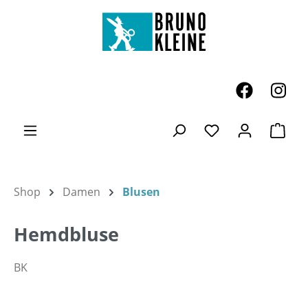
Zum Hauptinhalt springen
Ware
Du hast 0 Produk
Shop
Damen
Blusen
Hemdbluse
BK