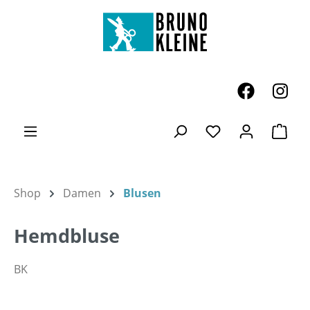
Zum Hauptinhalt springen
Ware
Du hast 0 Produk
Shop
Damen
Blusen
Hemdbluse
BK