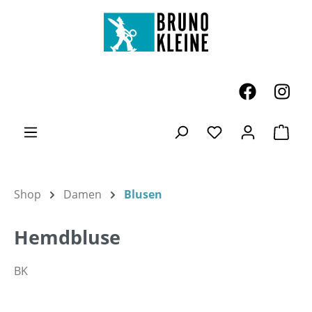
Zum Hauptinhalt springen
Ware
Du hast 0 Produk
Shop
Damen
Blusen
Hemdbluse
BK