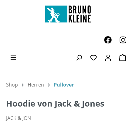
Zum Hauptinhalt springen
Ware
Du hast 0 Produk
Shop
Herren
Pullover
Hoodie von Jack & Jones
JACK & JON