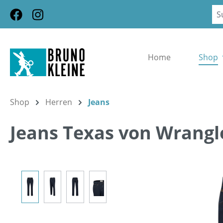
m Hauptinhalt springen
Zur Suche springen
Zur Hauptnavigation springen
Home
Shop
Shop
Herren
Jeans
Jeans Texas von Wrangl
Bildergalerie überspringen