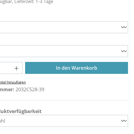
ügbar, Lieferzeit: 1-3 Tage
ählen
ählen
Anzahl: Gib den gewünschten Wert ein o
In den Warenkorb
ttel hinzufügen
ummer:
2032C528-39
duktverfügbarkeit