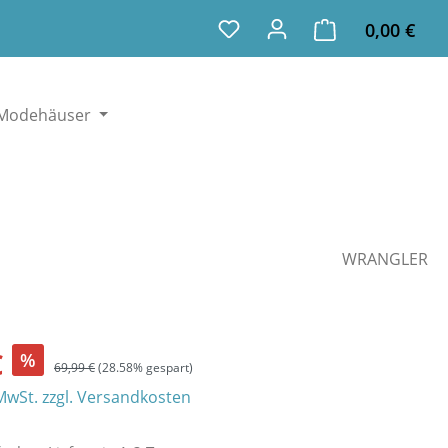
Ware
Du hast 0 Produkte auf dem
0,00 €
Modehäuser
WRANGLER
€
%
69,99 €
(28.58% gespart)
 MwSt. zzgl. Versandkosten