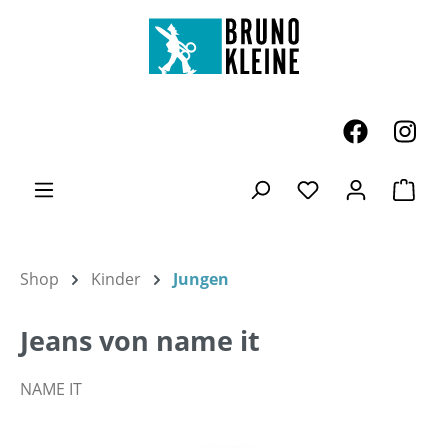
Zum Hauptinhalt springen
Ware
Du hast 0 Produk
Shop
Kinder
Jungen
Jeans von name it
NAME IT