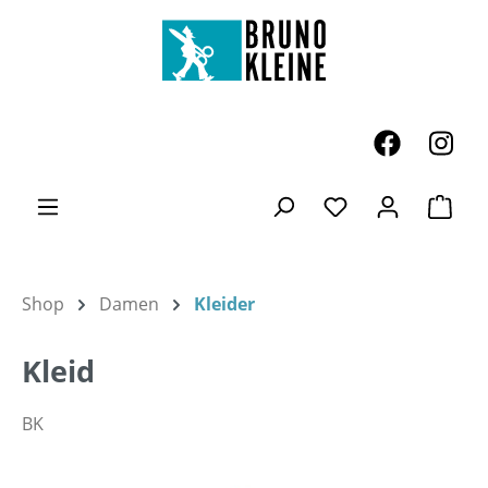
Zum Hauptinhalt springen
Ware
Du hast 0 Produk
Shop
Damen
Kleider
Kleid
BK