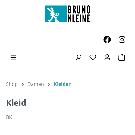
Zum Hauptinhalt springen
Ware
Du hast 0 Produk
Shop
Damen
Kleider
Kleid
BK