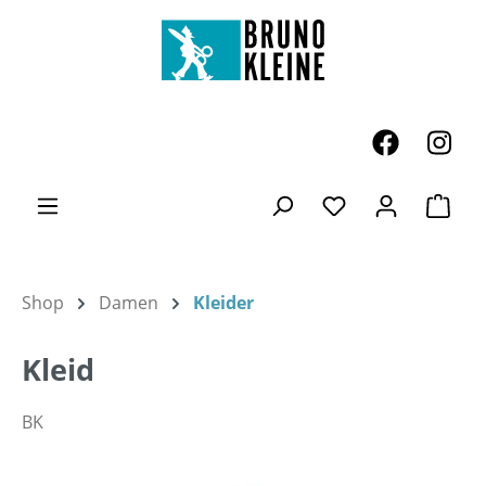
Zum Hauptinhalt springen
Ware
Du hast 0 Produk
Shop
Damen
Kleider
Kleid
BK