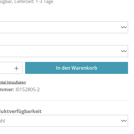
ügbar, Lieferzeit: 1-3 Tage
ählen
ählen
Anzahl: Gib den gewünschten Wert ein o
In den Warenkorb
ttel hinzufügen
ummer:
I0152805-2
duktverfügbarkeit