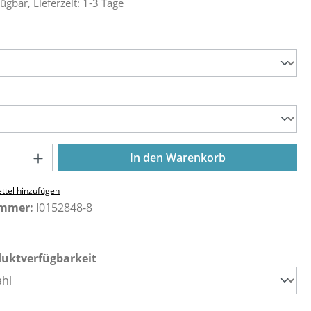
ügbar, Lieferzeit: 1-3 Tage
ählen
ählen
Anzahl: Gib den gewünschten Wert ein o
In den Warenkorb
ttel hinzufügen
ummer:
I0152848-8
duktverfügbarkeit