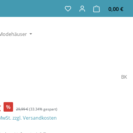
Ware
Du hast 0 Produkte auf dem
0,00 €
Modehäuser
BK
€
%
29,99 €
(33.34% gespart)
 MwSt. zzgl. Versandkosten