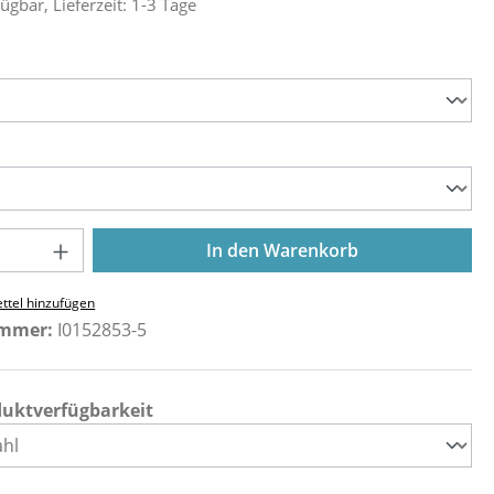
ügbar, Lieferzeit: 1-3 Tage
ählen
ählen
Anzahl: Gib den gewünschten Wert ein o
In den Warenkorb
ttel hinzufügen
ummer:
I0152853-5
duktverfügbarkeit