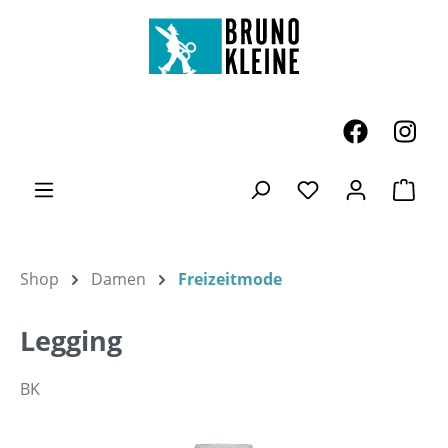
Zum Hauptinhalt springen
Ware
Du hast 0 Produk
Shop
Damen
Freizeitmode
Legging
BK