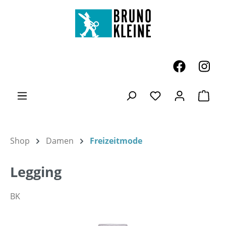
Zum Hauptinhalt springen
Ware
Du hast 0 Produk
Shop
Damen
Freizeitmode
Legging
BK