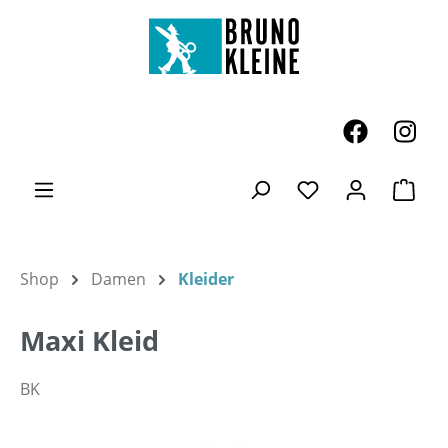
Zum Hauptinhalt springen
Ware
Du hast 0 Produk
Shop
Damen
Kleider
Maxi Kleid
BK