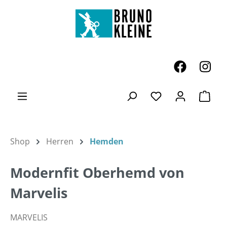
Zum Hauptinhalt springen
Ware
Du hast 0 Produk
Shop
Herren
Hemden
Modernfit Oberhemd von
Marvelis
MARVELIS