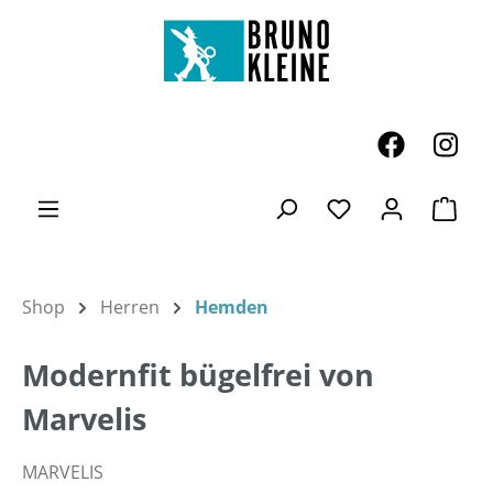
Zum Hauptinhalt springen
Ware
Du hast 0 Produk
Shop
Herren
Hemden
Modernfit bügelfrei von
Marvelis
MARVELIS