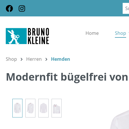
m Hauptinhalt springen
Zur Suche springen
Zur Hauptnavigation springen
Home
Shop
Shop
Herren
Hemden
Modernfit bügelfrei von
Bildergalerie überspringen