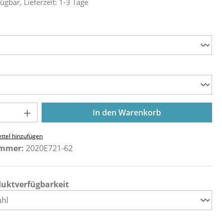
ügbar, Lieferzeit: 1-3 Tage
ählen
ählen
Anzahl: Gib den gewünschten Wert ein o
In den Warenkorb
ttel hinzufügen
ummer:
2020E721-62
duktverfügbarkeit