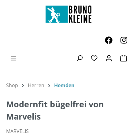
Zum Hauptinhalt springen
Ware
Du hast 0 Produk
Shop
Herren
Hemden
Modernfit bügelfrei von
Marvelis
MARVELIS