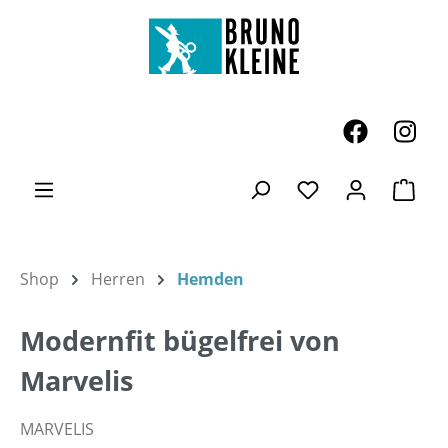
Zum Hauptinhalt springen
Ware
Du hast 0 Produk
Shop
Herren
Hemden
Modernfit bügelfrei von
Marvelis
MARVELIS