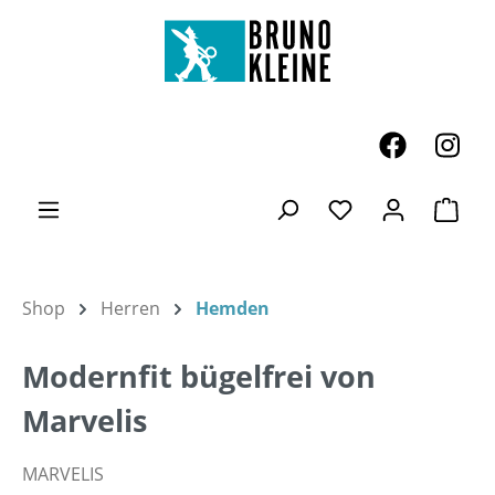
Zum Hauptinhalt springen
Ware
Du hast 0 Produk
Shop
Herren
Hemden
Modernfit bügelfrei von
Marvelis
MARVELIS