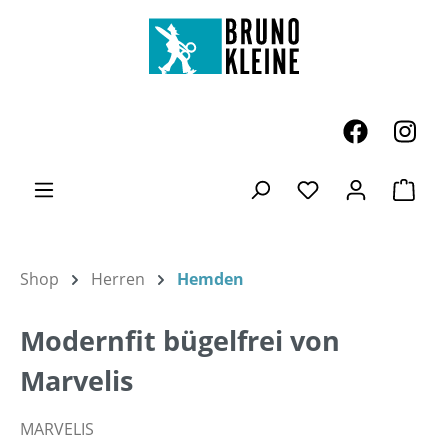
Zum Hauptinhalt springen
Ware
Du hast 0 Produk
Shop
Herren
Hemden
Modernfit bügelfrei von
Marvelis
MARVELIS